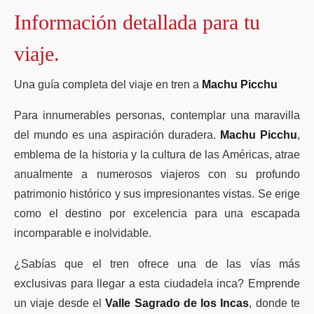
Perú Vivencias Locales
Lista de Equipaje
Información detallada para tu
Año Nuevo 2027 Cusco y MP
Perú de Lujo
RESERVAR AHORA
Altitud y Dificultad
viaje.
Atracciones del Camino Inca
Una guía completa del viaje en tren a
Machu Picchu
Circuitos Machu Picchu
Para innumerables personas, contemplar una maravilla
Montañas de Machu Picchu
del mundo es una aspiración duradera.
Machu Picchu
,
Mejor Época Salkantay
emblema de la historia y la cultura de las Américas, atrae
anualmente a numerosos viajeros con su profundo
Tren a Machu Picchu
patrimonio histórico y sus impresionantes vistas. Se erige
Clima Cusco y Machu Picchu
como el destino por excelencia para una escapada
incomparable e inolvidable.
Sistema de Caminos Inca
¿Sabías que el tren ofrece una de las vías más
exclusivas para llegar a esta ciudadela inca? Emprende
un viaje desde el
Valle Sagrado de los Incas
, donde te