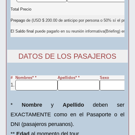
Total Precio
Prepago
de (USD $ 200.00 de anticipo por persona o 50% sí el precio
El Saldo final
puede pagarlo en su reunión informativa(Briefing) en nuestr
DATOS DE LOS PASAJEROS
#
Nombres* *
Apellidos* *
Sexo
Fe
1.
*
Nombre
y
Apellido
deben ser
EXACTAMENTE como en el Pasaporte o el
DNI (pasajeros peruanos).
**
Edad
al momento del tour.