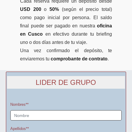
Cada reserva requiere un depósito desde
Perú Vivencias Locales
Lista de Equipaje
USD 200
o
50%
(según el precio total)
Año Nuevo 2027 Cusco y MP
Perú de Lujo
RESERVAR AHORA
Altitud y Dificultad
como pago inicial por persona. El saldo
final puede ser pagado en nuestra
oficina
Atracciones del Camino Inca
en Cusco
en efectivo durante tu briefing
Circuitos Machu Picchu
uno o dos días antes de tu viaje.
Una vez confirmado el depósito, te
Montañas de Machu Picchu
enviaremos tu
comprobante de contrato
.
Mejor Época Salkantay
Tren a Machu Picchu
LIDER DE GRUPO
Clima Cusco y Machu Picchu
Sistema de Caminos Inca
Nombres**
Apellidos**